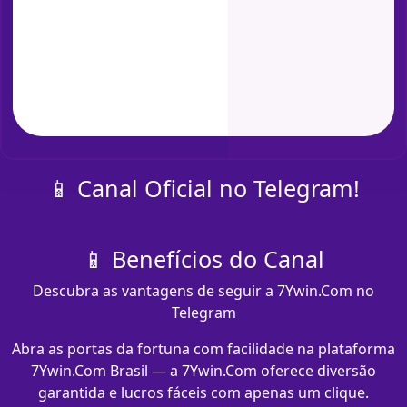
📱 Canal Oficial no Telegram!
📱 Benefícios do Canal
Descubra as vantagens de seguir a 7Ywin.Com no
Telegram
Abra as portas da fortuna com facilidade na plataforma
7Ywin.Com Brasil — a 7Ywin.Com oferece diversão
garantida e lucros fáceis com apenas um clique.