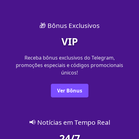
🎁 Bônus Exclusivos
VIP
Receba bônus exclusivos do Telegram,
promoções especiais e códigos promocionais
únicos!
Ver Bônus
📢 Notícias em Tempo Real
24/7