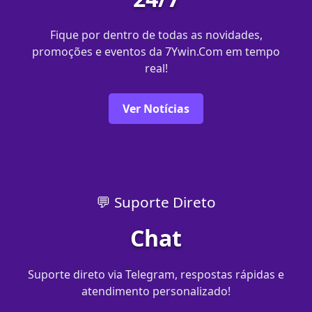
Fique por dentro de todas as novidades,
promoções e eventos da 7Ywin.Com em tempo
real!
Ver Notícias
💬 Suporte Direto
Chat
Suporte direto via Telegram, respostas rápidas e
atendimento personalizado!