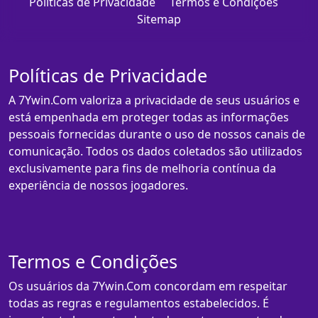
Políticas de Privacidade
Termos e Condições
Sitemap
Políticas de Privacidade
A 7Ywin.Com valoriza a privacidade de seus usuários e
está empenhada em proteger todas as informações
pessoais fornecidas durante o uso de nossos canais de
comunicação. Todos os dados coletados são utilizados
exclusivamente para fins de melhoria contínua da
experiência de nossos jogadores.
Termos e Condições
Os usuários da 7Ywin.Com concordam em respeitar
todas as regras e regulamentos estabelecidos. É