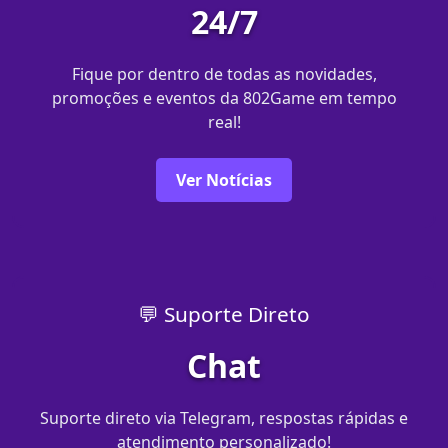
24/7
Fique por dentro de todas as novidades,
promoções e eventos da 802Game em tempo
real!
Ver Notícias
💬 Suporte Direto
Chat
Suporte direto via Telegram, respostas rápidas e
atendimento personalizado!