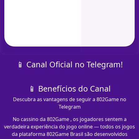
📱 Canal Oficial no Telegram!
📱 Benefícios do Canal
Descubra as vantagens de seguir a 802Game no
Telegram
No cassino da 802Game , os jogadores sentem a
verdadeira experiência do jogo online — todos os jogos
da plataforma 802Game Brasil são desenvolvidos