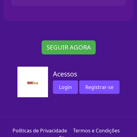
SEGUIR AGORA
Acessos
Login
Registrar-se
Políticas de Privacidade
Termos e Condições