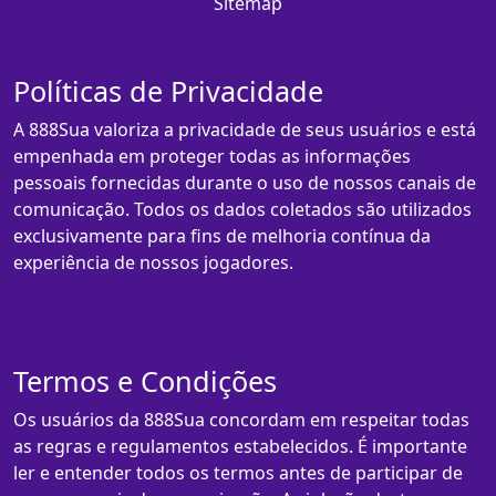
Sitemap
Políticas de Privacidade
A 888Sua valoriza a privacidade de seus usuários e está
empenhada em proteger todas as informações
pessoais fornecidas durante o uso de nossos canais de
comunicação. Todos os dados coletados são utilizados
exclusivamente para fins de melhoria contínua da
experiência de nossos jogadores.
Termos e Condições
Os usuários da 888Sua concordam em respeitar todas
as regras e regulamentos estabelecidos. É importante
ler e entender todos os termos antes de participar de