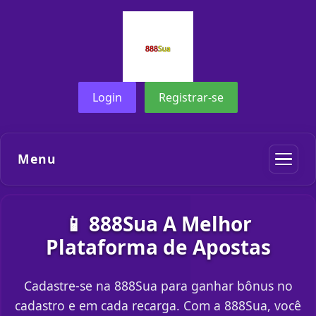
Login
Registrar-se
Menu
📱 888Sua A Melhor
Plataforma de Apostas
Cadastre-se na 888Sua para ganhar bônus no
cadastro e em cada recarga. Com a 888Sua, você