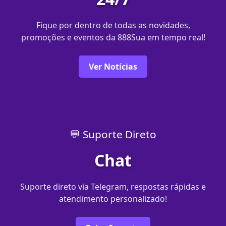
Fique por dentro de todas as novidades,
promoções e eventos da 888Sua em tempo real!
Ver Notícias
💬 Suporte Direto
Chat
Suporte direto via Telegram, respostas rápidas e
atendimento personalizado!