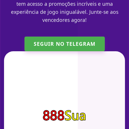
tem acesso a promoções incríveis e uma
experiência de jogo inigualável. Junte-se aos
vencedores agora!
SEGUIR NO TELEGRAM