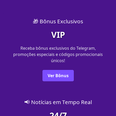
🎁 Bônus Exclusivos
VIP
Receba bônus exclusivos do Telegram,
promoções especiais e códigos promocionais
únicos!
Ver Bônus
📢 Notícias em Tempo Real
24/7